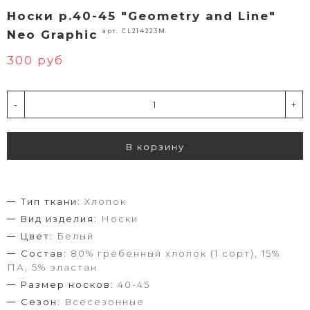
Носки р.40-45 "Geometry and Line"
арт. CL214223M
Neo Graphic
300 руб
-
+
В корзину
Тип ткани:
Хлопок
Вид изделия:
Носки
Цвет:
Белый
Состав:
80% гребенный хлопок (1 сорт), 15%
ПА, 5% эластан
Размер носков:
40-45
Сезон:
Всесезонные