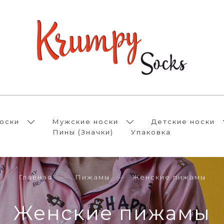
оски
Мужские носки
Детские носки
Пины (Значки)
Упаковка
Главная
Пижамы
Женские пижамы
Женские пижамы