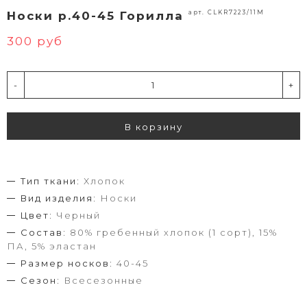
арт. CLKR7223/11M
Носки р.40-45 Горилла
300 руб
-
+
В корзину
Тип ткани:
Хлопок
Вид изделия:
Носки
Цвет:
Черный
Состав:
80% гребенный хлопок (1 сорт), 15%
ПА, 5% эластан
Размер носков:
40-45
Сезон:
Всесезонные