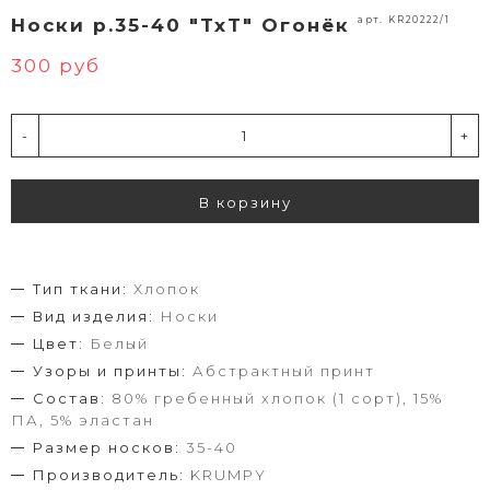
арт. KR20222/1
Носки р.35-40 "TxT" Огонёк
300 руб
-
+
В корзину
Тип ткани:
Хлопок
Вид изделия:
Носки
Цвет:
Белый
Узоры и принты:
Абстрактный принт
Состав:
80% гребенный хлопок (1 сорт), 15%
ПА, 5% эластан
Размер носков:
35-40
Производитель:
KRUMPY