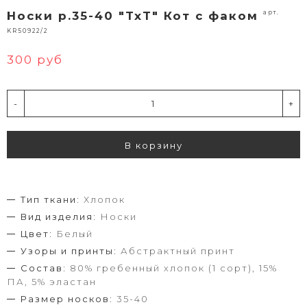
арт.
Носки р.35-40 "TxT" Кот с факом
KR50922/2
300 руб
-
+
В корзину
Тип ткани:
Хлопок
Вид изделия:
Носки
Цвет:
Белый
Узоры и принты:
Абстрактный принт
Состав:
80% гребенный хлопок (1 сорт), 15%
ПА, 5% эластан
Размер носков:
35-40