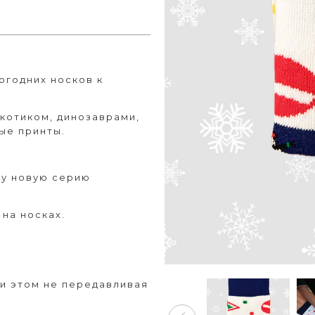
годних носков к
 котиком, динозаврами,
ые принты.
шу новую серию
на носках.
ри этом не передавливая