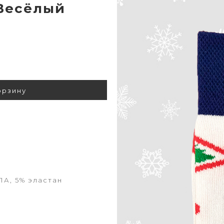
 Весёлый
орзину
ПА, 5% эластан