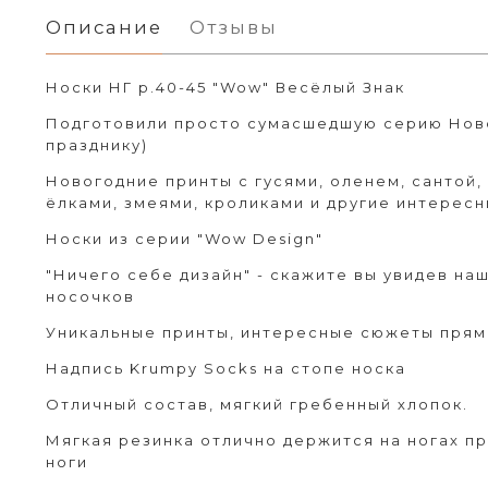
Описание
Отзывы
Носки НГ р.40-45 "Wow" Весёлый Знак
Подготовили просто сумасшедшую серию Ново
празднику)
Новогодние принты с гусями, оленем, сантой,
ёлками, змеями, кроликами и другие интересн
Носки из серии "Wow Design"
"Ничего себе дизайн" - скажите вы увидев на
носочков
Уникальные принты, интересные сюжеты прям 
Надпись Krumpy Socks на стопе носка
Отличный состав, мягкий гребенный хлопок.
Мягкая резинка отлично держится на ногах п
ноги