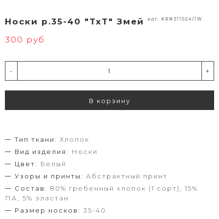
арт. KRN311024/1W
Носки р.35-40 "TxT" Змей
300 руб
-
+
В корзину
Тип ткани:
Хлопок
Вид изделия:
Носки
Цвет:
Белый
Узоры и принты:
Абстрактный принт
Состав:
80% гребенный хлопок (1 сорт), 15%
ПА, 5% эластан
Размер носков:
35-40