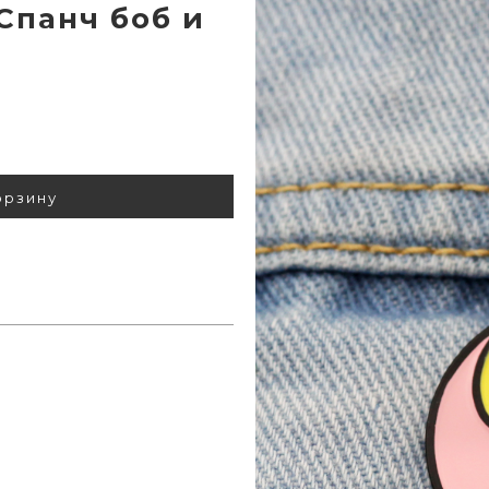
Спанч боб и
орзину