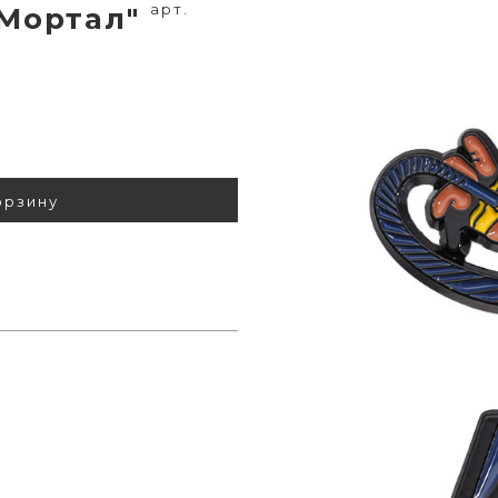
арт.
"Мортал"
орзину