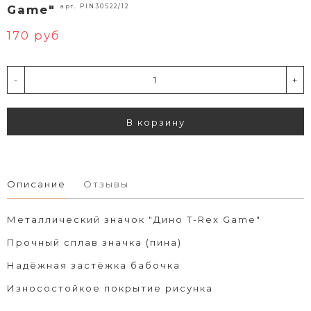
арт. PIN30522/12
Game"
170 руб
-
+
В корзину
Описание
Отзывы
Металлический значок "Дино T-Rex Game"
Прочный сплав значка (пина)
Надёжная застёжка бабочка
Износостойкое покрытие рисунка