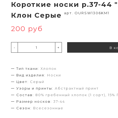
Короткие носки р.37-44 "
арт. OURSW1306KM1
Клон Серые
200 руб
-
+
В к
Тип ткани:
Хлопок
Вид изделия:
Носки
Цвет:
Серый
Узоры и принты:
Абстрактный принт
Состав:
80% гребенный хлопок (1 сорт), 15% 
Размер носков:
37-44
Сезон:
Всесезонные