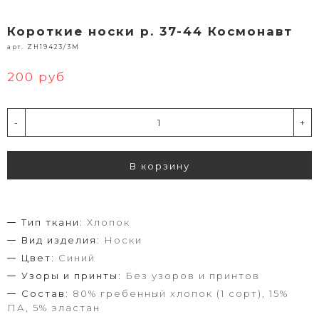
Короткие носки р. 37-44 Космонавт
арт. ZH19423/3M
200 руб
-
+
В корзину
Тип ткани:
Хлопок
Вид изделия:
Носки
Цвет:
Синий
Узоры и принты:
Без узоров и принтов
Состав:
80% гребенный хлопок (1 сорт), 15%
ПА, 5% эластан